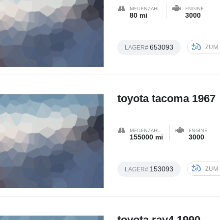
MEILENZAHL
ENGINE
80 mi
3000
ZUM 
653093
LAGER#
toyota tacoma 1967
MEILENZAHL
ENGINE
155000 mi
3000
ZUM 
153093
LAGER#
toyota rav4 1990