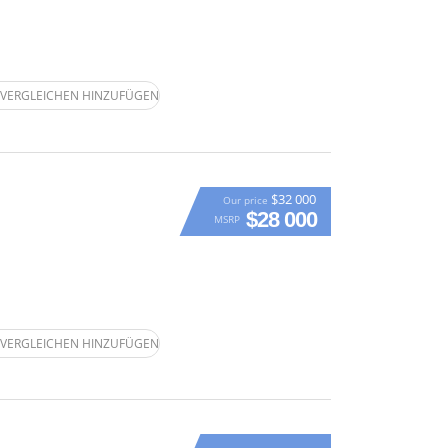
VERGLEICHEN HINZUFÜGEN
$32 000
Our price
$28 000
MSRP
VERGLEICHEN HINZUFÜGEN