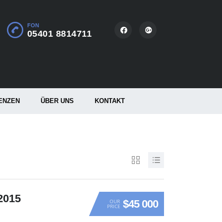
FON
05401 8814711
ENZEN
ÜBER UNS
KONTAKT
2015
$45 000
OUR
PRICE