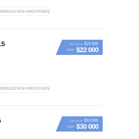
VERGLEICHEN HINZUFÜGEN
15
$25 000
Our price
$22 000
MSRP
VERGLEICHEN HINZUFÜGEN
5
$33 000
Our price
$30 000
MSRP