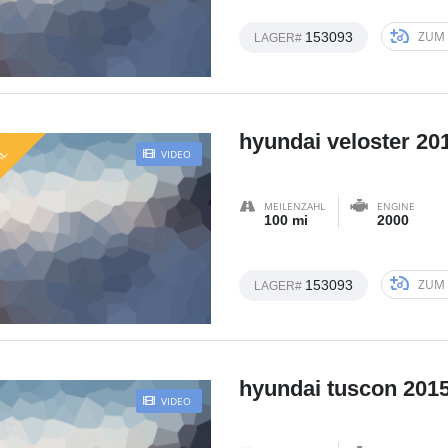
ZUM 
153093
LAGER#
hyundai veloster 20
AL
VIDEO
MEILENZAHL
ENGINE
100 mi
2000
ZUM 
153093
LAGER#
hyundai tuscon 201
VIDEO