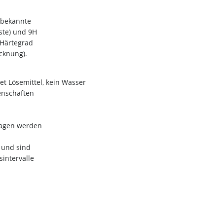
e bekannte
este) und 9H
 Härtegrad
cknung).
tet Lösemittel, kein Wasser
enschaften
ragen werden
r und sind
sintervalle