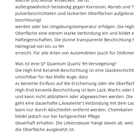
Marine und Militär entwickelt. Sie ist
außergewöhnlich beständig gegen Korrosion, Abrieb und T
pulverbeschichteten und lackierten Oberflächen aufgebr
beschleunigt
werden oder bei Umgebungstemperatur erfolgen. Die High
Oberfläche eine extrem starke Verbindung ein und bildet 
Hafteigenschaften. Die dünne transparente Beschichtung ha
Härtegrad von bis zu 9H
erreicht. Für alle Arten von Automobilen (auch für Oldtim
Was ist eine Q² Quantum Quartz 9H Versiegelung?
Die High-End Keramik-Beschichtung ist eine Glasbeschichtu
unsichtbar für das bloße Auge, dass
es keinerlei Einfluss auf die Erscheinung oder die Oberfläc
High-End Keramik-Beschichtung ist kein Lack, Wachs oder D
und kann nicht abblättern oder abgewaschen werden. Die
geht eine dauerhafte („kovalente“) Verbindung mit dem La
kann nur durch Abschleifen entfernt werden. Chemikalien 
bleibt jedoch nur bei fachgerechter Pflege
dauerhaft erhalten. Die Lebensdauer hängt davon ab, welc
die Oberfläche ausgesetzt ist.