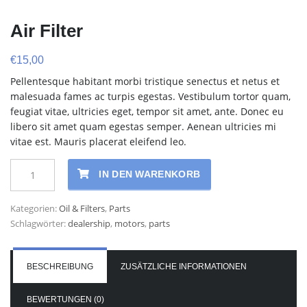
Air Filter
€
15,00
Pellentesque habitant morbi tristique senectus et netus et
malesuada fames ac turpis egestas. Vestibulum tortor quam,
feugiat vitae, ultricies eget, tempor sit amet, ante. Donec eu
libero sit amet quam egestas semper. Aenean ultricies mi
vitae est. Mauris placerat eleifend leo.
Air
IN DEN WARENKORB
Filter
Menge
Kategorien:
Oil & Filters
,
Parts
Schlagwörter:
dealership
,
motors
,
parts
BESCHREIBUNG
ZUSÄTZLICHE INFORMATIONEN
BEWERTUNGEN (0)