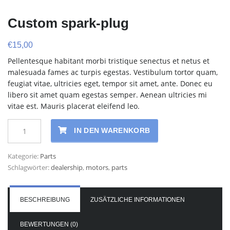
Custom spark-plug
€
15,00
Pellentesque habitant morbi tristique senectus et netus et
malesuada fames ac turpis egestas. Vestibulum tortor quam,
feugiat vitae, ultricies eget, tempor sit amet, ante. Donec eu
libero sit amet quam egestas semper. Aenean ultricies mi
vitae est. Mauris placerat eleifend leo.
Custom
IN DEN WARENKORB
spark-
plug
Kategorie:
Parts
Menge
Schlagwörter:
dealership
,
motors
,
parts
BESCHREIBUNG
ZUSÄTZLICHE INFORMATIONEN
BEWERTUNGEN (0)